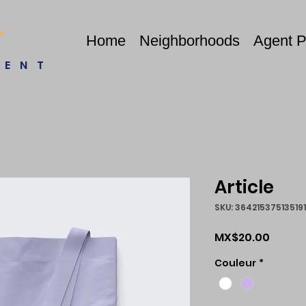
Home
Neighborhoods
Agent 
RENT
Article
SKU: 364215375135191
Price
MX$20.00
Couleur
*