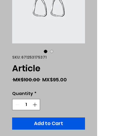
SKU: 671253175371
Article
Regular
Sale
 MX$100.00 
MX$95.00
Price
Price
Quantity
*
Add to Cart