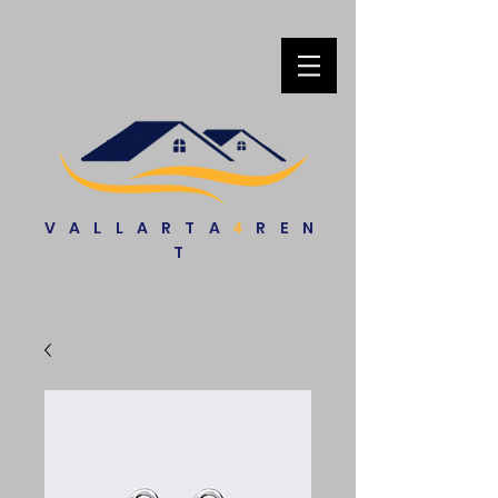
VALLARTA
REN
4
T