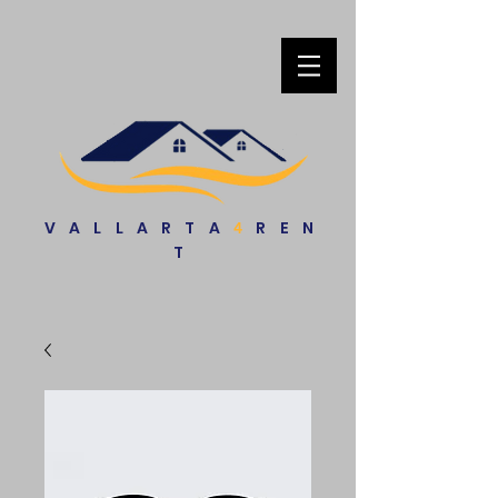
VALLARTA
REN
4
T