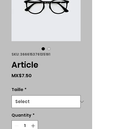
SKU: 366615376135191
Article
Price
MX$7.50
Taille
*
Quantity
*