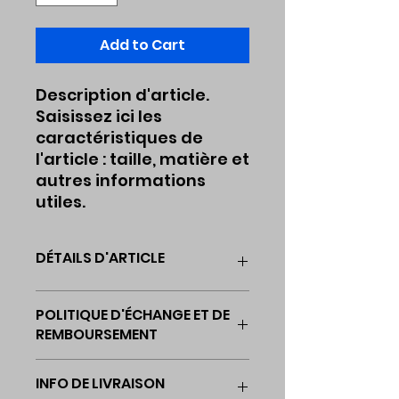
Add to Cart
Description d'article. 
Saisissez ici les 
caractéristiques de 
l'article : taille, matière et 
autres informations 
utiles.
DÉTAILS D'ARTICLE
Détails d'article. Saisissez ici
POLITIQUE D'ÉCHANGE ET DE
les caractéristiques de l'article
REMBOURSEMENT
: taille, matière et autres
détails utiles. Cet
Politique d'échange et de
emplacement est idéal pour
INFO DE LIVRAISON
remboursement. Informez vos
expliquer les avantages de cet