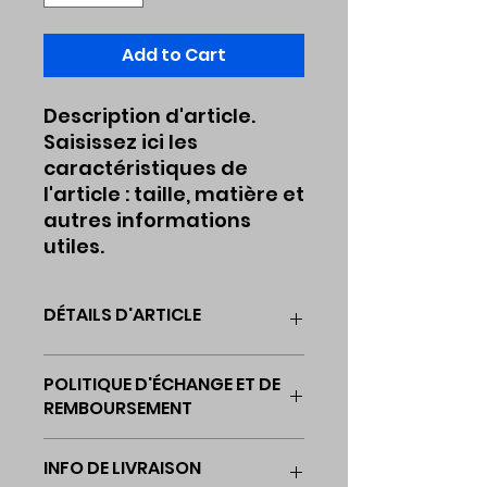
Add to Cart
Description d'article. 
Saisissez ici les 
caractéristiques de 
l'article : taille, matière et 
autres informations 
utiles.
DÉTAILS D'ARTICLE
Détails d'article. Saisissez ici
POLITIQUE D'ÉCHANGE ET DE
les caractéristiques de l'article
REMBOURSEMENT
: taille, matière et autres
détails utiles. Cet
Politique d'échange et de
emplacement est idéal pour
INFO DE LIVRAISON
remboursement. Informez vos
expliquer les avantages de cet