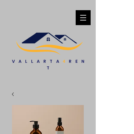
VALLARTA
REN
4
T