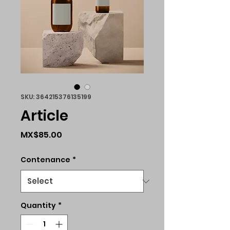
SKU: 364215376135199
Article
Price
MX$85.00
Contenance
*
Quantity
*